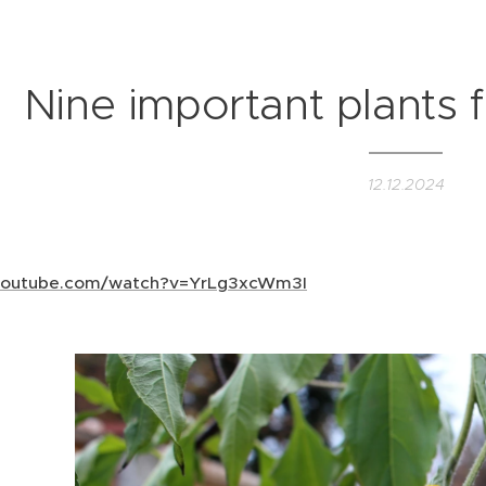
Nine important plants 
12.12.2024
.youtube.com/watch?v=YrLg3xcWm3I