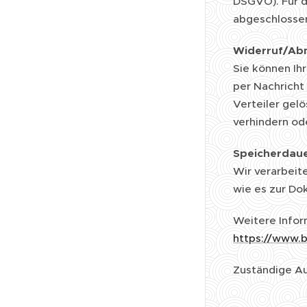
DSGVO). Für d
abgeschlossen
Widerruf/Ab
Sie können Ihr
per Nachricht
Verteiler gelö
verhindern od
Speicherdaue
Wir verarbeit
wie es zur Dok
Weitere Infor
https://www.b
Zuständige Au