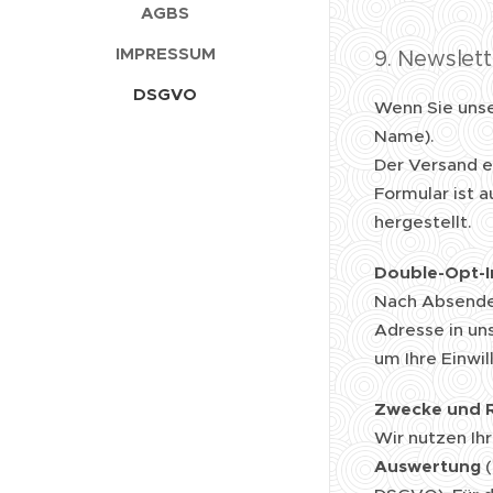
AGBS
IMPRESSUM
9. Newslett
DSGVO
Wenn Sie unse
Name).
Der Versand e
Formular ist 
hergestellt.
Double-Opt-I
Nach Absenden
Adresse in un
um Ihre Einwi
Zwecke und R
Wir nutzen Ih
Auswertung
(