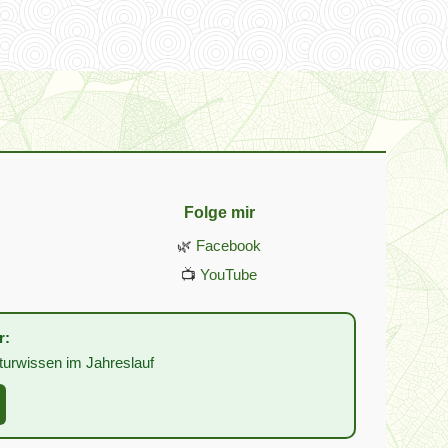
Folge mir
🌿
Facebook
📺
YouTube
r:
turwissen im Jahreslauf