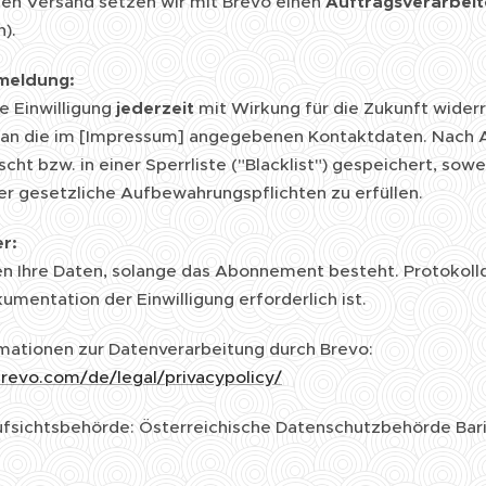
en Versand setzen wir mit Brevo einen
Auftragsverarbeit
).
meldung:
e Einwilligung
jederzeit
mit Wirkung für die Zukunft widerr
 an die im [Impressum] angegebenen Kontaktdaten. Nach 
scht bzw. in einer Sperrliste ("Blacklist") gespeichert, so
er gesetzliche Aufbewahrungspflichten zu erfüllen.
r:
en Ihre Daten, solange das Abonnement besteht. Protokoll
umentation der Einwilligung erforderlich ist.
mationen zur Datenverarbeitung durch Brevo:
revo.com/de/legal/privacypolicy/
fsichtsbehörde: Österreichische Datenschutzbehörde Bar