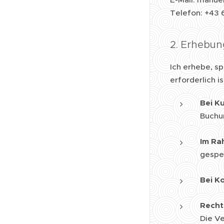
Telefon: +43
2. Erhebu
Ich erhebe, s
erforderlich is
Bei K
Buchu
Im Ra
gespe
Bei K
Recht
Die Ve