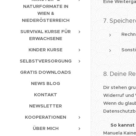
Eine Weiterga
NATURFORMATE IN
WIEN &
7. Speiche
NIEDERÖSTERREICH
SURVIVAL KURSE FÜR
Rechn
ERWACHSENE
KINDER KURSE
Sonsti
SELBSTVERSORGUNG
GRATIS DOWNLOADS
8. Deine R
NEWS BLOG
Dir stehen gr
KONTAKT
Widerruf und 
Wenn du glaub
NEWSLETTER
Datenschutzb
KOOPERATIONEN
👉
So kannst
ÜBER MICH
Manuela Kaine