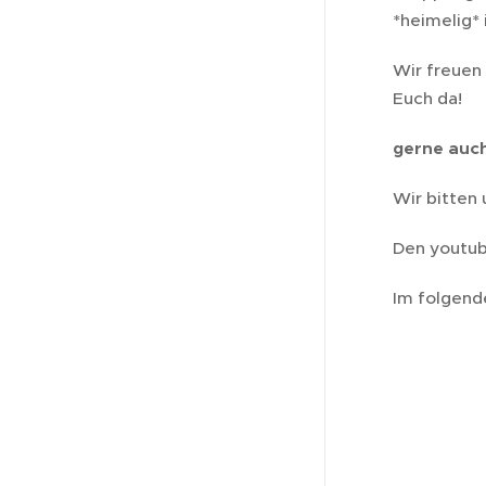
*heimelig* i
Wir freuen 
Euch da!
gerne auc
Wir bitten
Den youtube
Im folgend