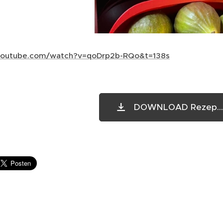
youtube.com/watch?v=qoDrp2b-RQo&t=138s
DOWNLOAD Rezep...l